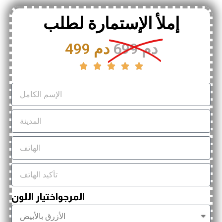
إملأ الإستمارة لطلب
699 دم
499 دم





المرجواختيار اللون