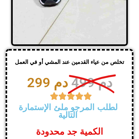
تخلص من عياء القدمين عند المشي أو في العمل
499 دم
299 دم





لطلب المرجو ملئ الإستمارة
التالية
الكمية جد محدودة