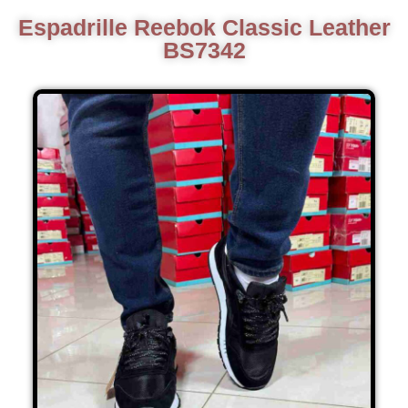
Espadrille Reebok Classic Leather
BS7342