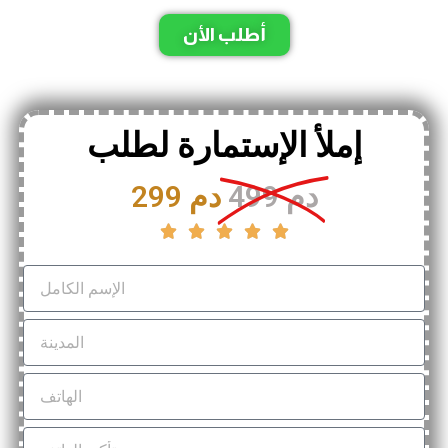
أطلب الأن
إملأ الإستمارة لطلب
499 دم
299 دم




